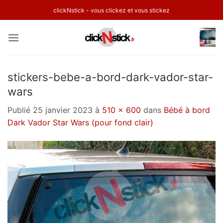
Passer
clickNstick - vous clickez et vous stickez
au
contenu
stickers-bebe-a-bord-dark-vador-star-
wars
Publié
25 janvier 2023
à
510 × 600
dans
Bébé à bord
Dark Vador Star Wars (pour fond clair)