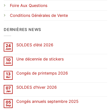
Foire Aux Questions
Conditions Générales de Vente
DERNIÈRES NEWS
SOLDES d’été 2026
24
Juin
Aucun
commentaire
sur
Une décennie de stickers
10
SOLDES
d’été
Juin
Aucun
2026
commentaire
sur
Congés de printemps 2026
13
Une
décennie
Avr
Aucun
de
commentaire
stickers
sur
SOLDES d’hiver 2026
07
Congés
de
Jan
Aucun
printemps
commentaire
2026
sur
Congés annuels septembre 2025
05
SOLDES
d’hiver
Sep
Aucun
2026
commentaire