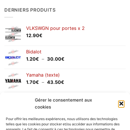
sur
Congés
DERNIERS PRODUITS
annuels
septembre
2025
VLKSWGN pour portes x 2
12.90
€
Bidalot
Plage
1.20
€
–
30.00
€
de
prix :
Yamaha (texte)
1.20€
Plage
1.70
€
–
43.50
€
à
de
30.00€
prix :
Yamaha (logo circulaire)
1.70€
Gérer le consentement aux
Plage
2.00
€
–
25.90
€
à
cookies
de
43.50€
prix :
Pour offrir les meilleures expériences, nous utilisons des technologies
2.00€
telles que les cookies pour stocker et/ou accéder aux informations des
à
appareils. Le fait de consentir à ces technologies nous permettra de