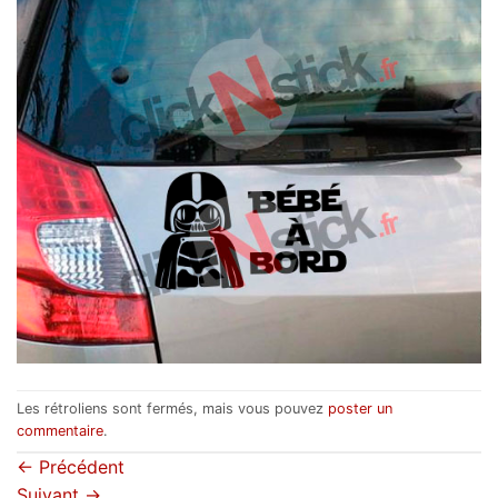
Les rétroliens sont fermés, mais vous pouvez
poster un
commentaire
.
←
Précédent
Suivant
→