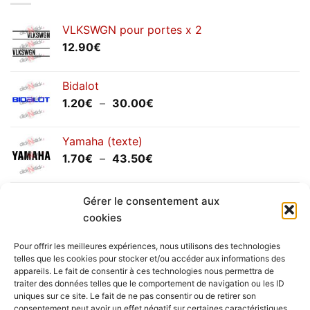
2025
VLKSWGN pour portes x 2
12.90
€
Bidalot
Plage
1.20
€
–
30.00
€
de
prix :
Yamaha (texte)
1.20€
Plage
1.70
€
–
43.50
€
à
de
30.00€
prix :
Yamaha (logo circulaire)
1.70€
Gérer le consentement aux
Plage
2.00
€
–
25.90
€
à
cookies
de
43.50€
prix :
Pour offrir les meilleures expériences, nous utilisons des technologies
2.00€
telles que les cookies pour stocker et/ou accéder aux informations des
à
appareils. Le fait de consentir à ces technologies nous permettra de
Livraison vers la France exclusivement. Pour les pays
traiter des données telles que le comportement de navigation ou les ID
25.90€
uniques sur ce site. Le fait de ne pas consentir ou de retirer son
étrangers, prenez
contact
avec nous.
consentement peut avoir un effet négatif sur certaines caractéristiques