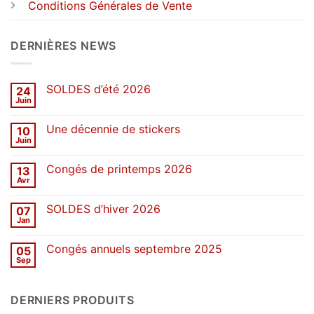
Conditions Générales de Vente
DERNIÈRES NEWS
SOLDES d’été 2026
24
Juin
Aucun
commentaire
sur
Une décennie de stickers
10
SOLDES
d’été
Juin
Aucun
2026
commentaire
sur
Congés de printemps 2026
13
Une
décennie
Avr
Aucun
de
commentaire
stickers
sur
SOLDES d’hiver 2026
07
Congés
de
Jan
Aucun
printemps
commentaire
2026
sur
Congés annuels septembre 2025
05
SOLDES
d’hiver
Sep
Aucun
2026
commentaire
sur
Congés
DERNIERS PRODUITS
annuels
septembre