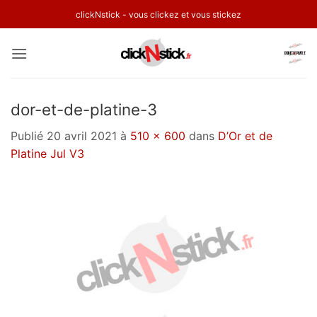
Passer
clickNstick - vous clickez et vous stickez
au
contenu
dor-et-de-platine-3
Publié
20 avril 2021
à
510 × 600
dans
D’Or et de
Platine Jul V3