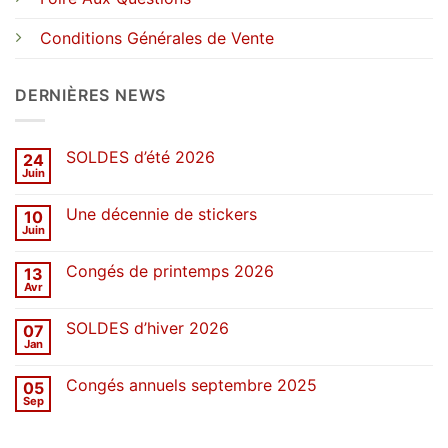
Conditions Générales de Vente
DERNIÈRES NEWS
SOLDES d’été 2026
24
Juin
Aucun
commentaire
sur
Une décennie de stickers
10
SOLDES
d’été
Juin
Aucun
2026
commentaire
sur
Congés de printemps 2026
13
Une
décennie
Avr
Aucun
de
commentaire
stickers
sur
SOLDES d’hiver 2026
07
Congés
de
Jan
Aucun
printemps
commentaire
2026
sur
Congés annuels septembre 2025
05
SOLDES
d’hiver
Sep
Aucun
2026
commentaire
sur
Congés