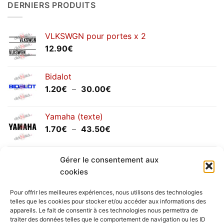
DERNIERS PRODUITS
annuels
septembre
2025
VLKSWGN pour portes x 2
12.90
€
Bidalot
Plage
1.20
€
–
30.00
€
de
prix :
Yamaha (texte)
1.20€
Plage
1.70
€
–
43.50
€
à
de
30.00€
prix :
Yamaha (logo circulaire)
Gérer le consentement aux
1.70€
Plage
2.00
€
–
25.90
€
à
cookies
de
43.50€
prix :
Pour offrir les meilleures expériences, nous utilisons des technologies
2.00€
telles que les cookies pour stocker et/ou accéder aux informations des
à
appareils. Le fait de consentir à ces technologies nous permettra de
Livraison vers la France exclusivement. Pour les pays
traiter des données telles que le comportement de navigation ou les ID
25.90€