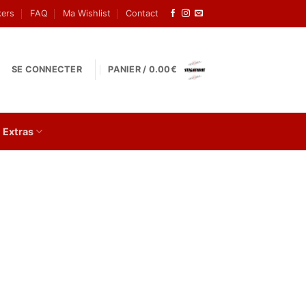
kers
FAQ
Ma Wishlist
Contact
SE CONNECTER
PANIER /
0.00
€
Extras