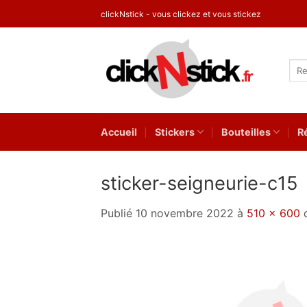
Passer
clickNstick - vous clickez et vous stickez
au
contenu
Rec
pour
Accueil
Stickers
Bouteilles
R
sticker-seigneurie-c15
Publié
10 novembre 2022
à
510 × 600