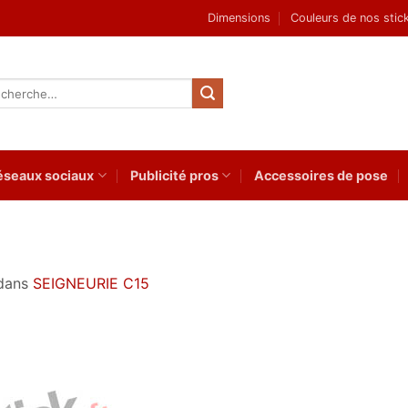
Dimensions
Couleurs de nos stic
herche
 :
éseaux sociaux
Publicité pros
Accessoires de pose
dans
SEIGNEURIE C15