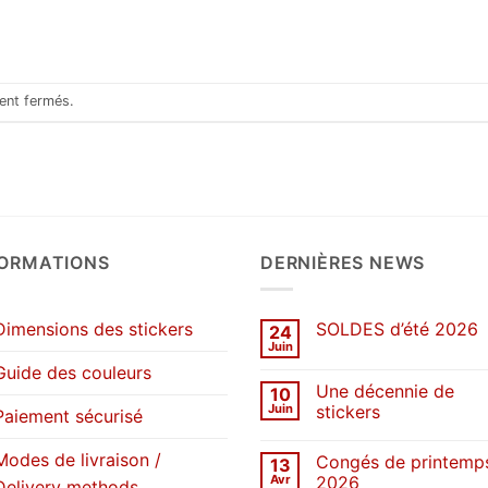
ment fermés.
FORMATIONS
DERNIÈRES NEWS
Dimensions des stickers
SOLDES d’été 2026
24
Juin
Aucun
commentaire
Guide des couleurs
sur
Une décennie de
10
SOLDES
d’été
Juin
stickers
Paiement sécurisé
2026
Aucun
commentaire
Modes de livraison /
Congés de printemp
13
sur
Une
Avr
2026
Delivery methods